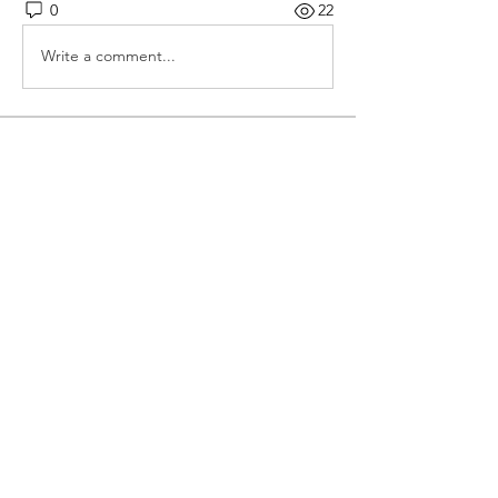
0
22
Write a comment...
グループについて
グループへようこそ！他のメンバーと
交流したり、最新情報を入手したり、
メディアをシェアすることができま
す。
メンバー
Akash Tyagi
フォロー
鑑定士
フォロー
Tejas Kudale
フォロー
すべてのメンバーを表示（3名）