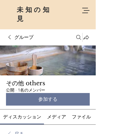
未知の知
見
グループ
その他 others
公開
·
1名のメンバー
参加する
ディスカッション
メディア
ファイル
戻る