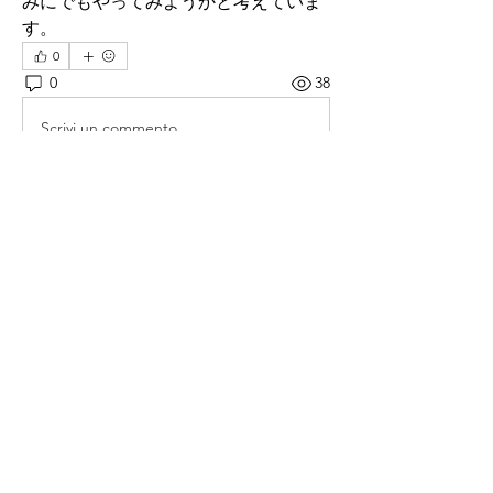
みにでもやってみようかと考えていま
す。
0
0
38
Scrivi un commento...
グループについて
グループへようこそ！他のメンバーと
交流したり、最新情報を入手したり、
メディアをシェアすることができま
す。
メンバー
鑑定士
フォロー
すべてのメンバーを表示（1名）