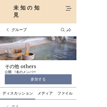
未知の知
見
グループ
その他 others
公開
·
1名のメンバー
参加する
ディスカッション
メディア
ファイル
戻る