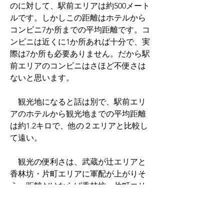
のに対して、駅前エリアは約500メート
ルです。しかしこの距離はホテルから
コンビニ7か所までの平均距離です。コ
ンビニは近くに1か所あれば十分で、実
際は7か所も必要ありません。だから駅
前エリアのコンビニはさほど不便さは
ないと思います。
　観光地になると話は別で、駅前エリ
アのホテルから観光地までの平均距離
は約1.2キロで、他の２エリアと比較し
て遠い。
　観光の便利さは、武蔵が辻エリアと
香林坊・片町エリアに軍配が上がりそ
う。距離だけならば香林坊・片町エリ
アは武蔵が辻エリアより便利そうです
が、どの観光地に近いかまで考慮する
と、金沢城、兼六園、近江町市場、東