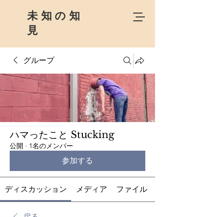
未知の知
見
グループ
ハマったこと Stucking
公開
·
1名のメンバー
参加する
ディスカッション
メディア
ファイル
戻る