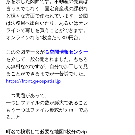
形を示した図面です。不動産の売買は
言うまでもなく、固定資産税の課税な
ど様々な方面で使われています。公図
は法務局へ出向いたり、あるいはオン
ラインで写しを買うことができます。
オンラインなら1枚当たり300円台。
この公図データが
Ｇ空間情報センター
を介して一般公開されました。もちろ
ん無料なのですが、自分で加工して見
ることができるまでが一苦労でした。
https://front.geospatial.jp
二つ問題があって、
一つはファイルの数が膨大であること
もう一つはファイル形式がｘｍｌであ
ること
町名で検索して必要な地図1枚分のzip