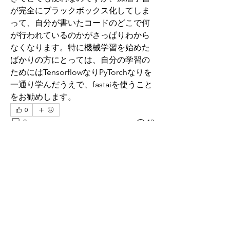
が完全にブラックボックス化してしま
って、自分が書いたコードのどこで何
が行われているのかがさっぱりわから
なくなります。特に機械学習を始めた
ばかりの方にとっては、自分の学習の
ためにはTensorflowなりPyTorchなりを
一通り学んだうえで、fastaiを使うこと
をお勧めします。
0
0
13
Write a comment...
グループについて
グループへようこそ！他のメンバーと
交流したり、最新情報を入手したり、
メディアをシェアすることができま