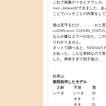
これで画像データとナウシカ、
train_datasetができま
ことでバッチごとの作業をして
後は見守るだけ．．．．かと思
cuDNN error: CUDNN_STATUS
なんか嫌なエラーが出た。この
りわかりません。
ネットで調べると、NVIDIA
があった。こんな単純なので直
した。簡単すぎて拍子抜け。
結果は、
前回自作したモデル
　正解  　　予測　　    数
シータ     　シータ 　   30
    　　　  　キキ  　　  5
    　　　  　キキ  　　 55