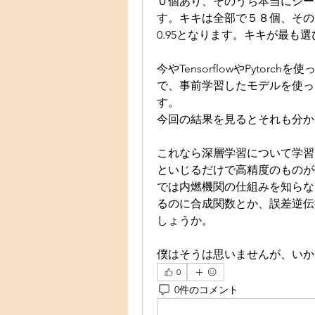
０個あり、そのうち本当にシー
す。キキは全部で５８個、その
0.95となります。キキが最も
今やTensorflowやPyto
で、事前学習したモデルを使っ
す。
今回の結果を見るとそれも分か
これなら深層学習について学習
といじるだけで高精度のものが
では内燃機関の仕組みを知らな
るのに合成関数とか、誤差逆伝
しょうか。
僕はそうは思いませんが、いか
0
0件のコメント