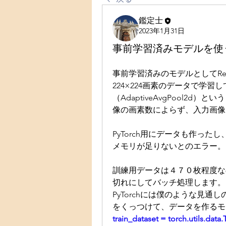
鑑定士
2023年1月31日
事前学習済みモデルを使
事前学習済みのモデルとしてRe
224×224画素のデータで学
（AdaptiveAvgPool2
像の画素数によらず、入力画像
PyTorch用にデータも作っ
メモリが足りないとのエラー。
訓練用データは４７０枚程度な
切れにしてバッチ処理します。
PyTorchには僕のような見
をくっつけて、データを作るモ
train_dataset = torch.utils.data.