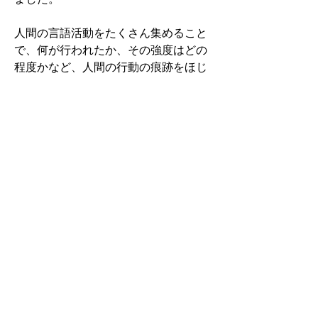
人間の言語活動をたくさん集めること
で、何が行われたか、その強度はどの
程度かなど、人間の行動の痕跡をほじ
り出すことができそうですね。
0
0
9
Write a comment...
グループについて
グループへようこそ！他のメンバーと
交流したり、最新情報を入手したり、
メディアをシェアすることができま
す。
メンバー