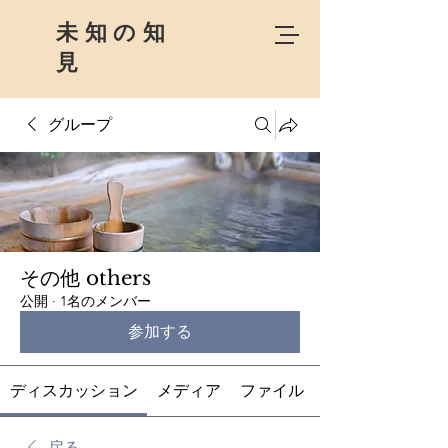
未知の知
見
グループ
その他 others
公開
·
1名のメンバー
参加する
ディスカッション
メディア
ファイル
戻る