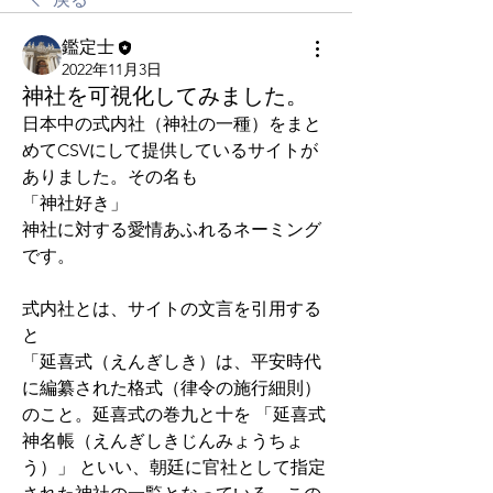
鑑定士
2022年11月3日
神社を可視化してみました。
日本中の式内社（神社の一種）をまと
めてCSVにして提供しているサイトが
ありました。その名も
「神社好き」
神社に対する愛情あふれるネーミング
です。
式内社とは、サイトの文言を引用する
と
「延喜式（えんぎしき）は、平安時代
に編纂された格式（律令の施行細則）
のこと。延喜式の巻九と十を 「延喜式
神名帳（えんぎしきじんみょうちょ
う）」 といい、朝廷に官社として指定