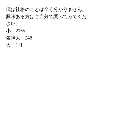
僕は社格のことは全く分かりません。
興味ある方はご自分で調べてみてくだ
さい。
小　2955
名神大　248
大　111
並名神大　54
並大　30
鍬靫　1
神社が身近な存在なのですが、意外と
神社のことは知らないですね。